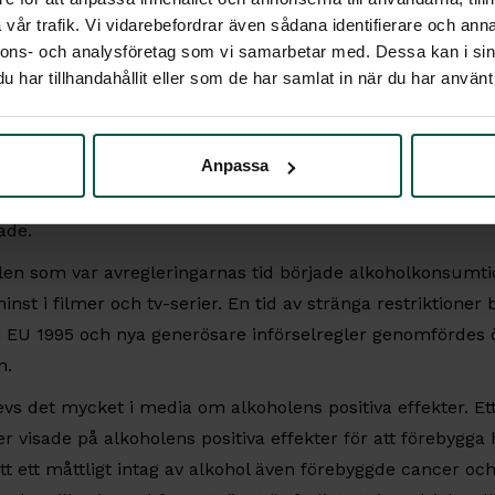
 mer positiva till ett förbud.
vår trafik. Vi vidarebefordrar även sådana identifierare och anna
nnons- och analysföretag som vi samarbetar med. Dessa kan i sin
 hölls fast fram till 1955 då den avskaffades. Ungefär sam
har tillhandahållit eller som de har samlat in när du har använt 
amman till ett enda rikstäckande företag (1954) med ensam
n och starköl, Systembolaget.
Anpassa
len växte en ny ungdomsgeneration upp, 40-talisterna, so
 droger. Bruket av droger var inte kriminellt och skadligt
ade.
en som var avregleringarnas tid började alkoholkonsumtion
minst i filmer och tv-serier. En tid av stränga restriktione
 i EU 1995 och nya generösare införselregler genomfördes
n.
vs det mycket i media om alkoholens positiva effekter. Ett
er visade på alkoholens positiva effekter för att förebygga 
t ett måttligt intag av alkohol även förebyggde cancer och