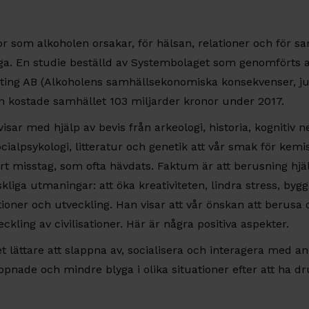
or som alkoholen orsakar, för hälsan, relationer och för sa
ga. En studie beställd av Systembolaget som genomförts 
ng AB (Alkoholens samhällsekonomiska konsekvenser, juni
 kostade samhället 103 miljarder kronor under 2017.
isar med hjälp av bevis från arkeologi, historia, kognitiv 
cialpsykologi, litteratur och genetik att vår smak för ke
ärt misstag, som ofta hävdats. Faktum är att berusning hjälpe
kliga utmaningar: att öka kreativiteten, lindra stress, byg
ner och utveckling. Han visar att vår önskan att berusa o
eckling av civilisationer. Här är några positiva aspekter.
et lättare att slappna av, socialisera och interagera med 
ppnade och mindre blyga i olika situationer efter att ha dru