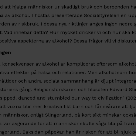
d att hjälpa människor ur skadligt bruk och beroenden 
a av alkohol. I höstas presenterade Socialstyrelsen en up
ärden av riskbruk. I dessa nya riktlinjer anges ingen nedre 
gt. Vad innebär detta? Hur mycket dricker vi och hur ska
ositiva aspekterna av alkohol? Dessa frågor vill vi diskute
ingen
va konsekvenser av alkohol är komplicerat eftersom alkoho
tiva effekter på hälsa och relationer. Men alkohol som h
 måltider och andra sociala sammanhang är djupt integrerat
storiens gång. Religionsforskaren och filosofen Edward Slin
ipped, danced and stumbled our way to civilization" (2021
tt vuxna blir mer kreativa likt barn och får svårare att lj
 människor, enligt Slingerland, på kort sikt minskar också
a var avgörande för att människor skulle våga lita på frä
Slingerland. Baksidan påpekar han är risken för att bli sjuk