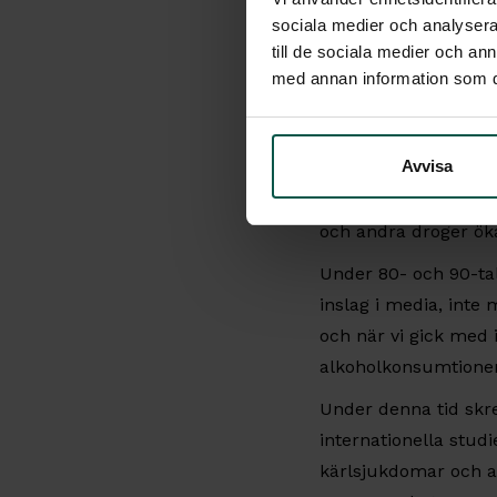
skadliga bruk och var
sociala medier och analysera 
till de sociala medier och a
Politiken med motbok
med annan information som du 
lokala systembolag s
handel med sprit, vi
Avvisa
Under 60- och 70-ta
syn på såväl sex som
och andra droger ök
Under 80- och 90-tal
inslag i media, inte 
och när vi gick med
alkoholkonsumtione
Under denna tid skre
internationella studi
kärlsjukdomar och at