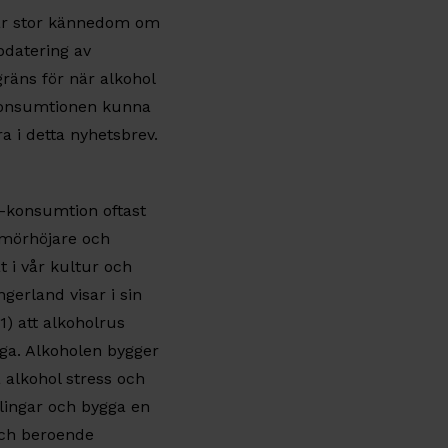
har stor kännedom om
pdatering av
gräns för när alkohol
 konsumtionen kunna
ra i detta nyhetsbrev.
l-konsumtion oftast
umörhöjare och
 i vår kultur och
gerland visar i sin
) att alkoholrus
uga. Alkoholen bygger
 alkohol stress och
mlingar och bygga en
 och beroende