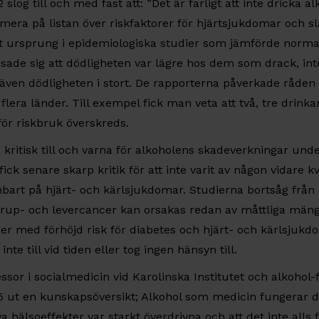
log till och med fast att: ”Det är farligt att inte dricka al
mera på listan över riskfaktorer för hjärtsjukdomar och sla
itt ursprung i epidemiologiska studier som jämförde norm
isade sig att dödligheten var lägre hos dem som drack, inte
ven dödligheten i stort. De rapporterna påverkade råden t
flera länder. Till exempel fick man veta att två, tre drink
för riskbruk överskreds.
a kritisk till och varna för alkoholens skadeverkningar und
ck senare skarp kritik för att inte varit av någon vidare kv
nbart på hjärt- och kärlsjukdomar. Studierna bortsåg från a
rup- och levercancer kan orsakas redan av måttliga mäng
ger med förhöjd risk för diabetes och hjärt- och kärlsjukdo
te till vid tiden eller tog ingen hänsyn till.
essor i socialmedicin vid Karolinska Institutet och alkohol
 ut en kunskapsöversikt; Alkohol som medicin fungerar d
va hälsoeffekter var starkt överdrivna och att det inte alls