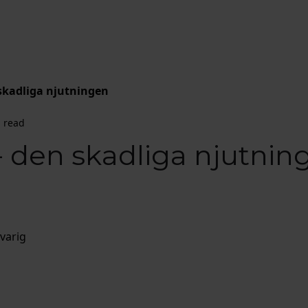
skadliga njutningen
 read
- den skadliga njutnin
varig