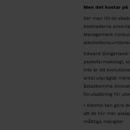
Men det kostar på
Ser man till de skad
kostnaderna ansenli
Management Consulti
alkoholkonsumtionen
Edward Slingerland v
psykofarmakologi, so
inte är ett evolution
antal utpräglat mäns
åstadkomma innovatio
förutsättning för utv
• Alkohol kan göra d
att de blir mer avsla
måttliga mängder