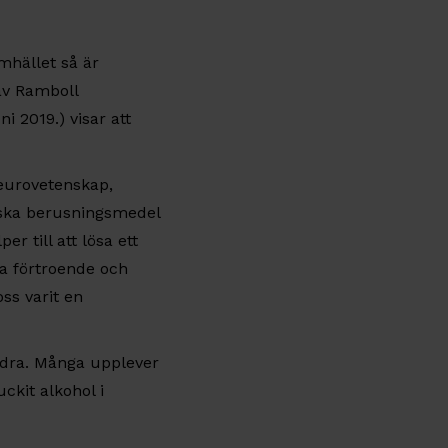
mhället så är
av Ramboll
 2019.) visar att
neurovetenskap,
miska berusningsmedel
r till att lösa ett
ga förtroende och
ss varit en
andra. Många upplever
ckit alkohol i