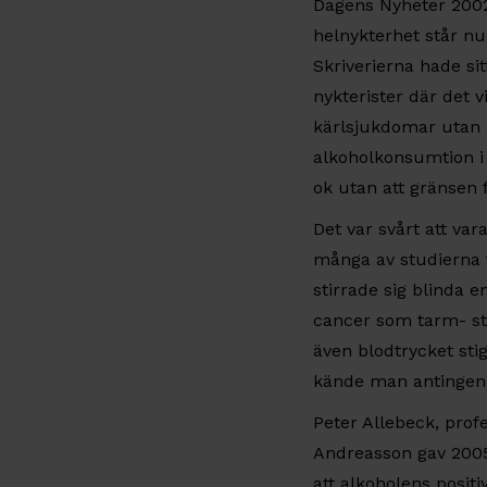
Dagens Nyheter 2002 s
helnykterhet står nu
Skriverierna hade s
nykterister där det v
kärlsjukdomar utan ä
alkoholkonsumtion i 
ok utan att gränsen 
Det var svårt att var
många av studierna fi
stirrade sig blinda e
cancer som tarm- st
även blodtrycket sti
kände man antingen in
Peter Allebeck, prof
Andreasson gav 2005
att alkoholens positi