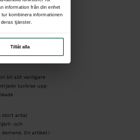
n information från din enhet
 tur kombinera informationen
tidigt slogs en rad
deras tjänster.
rätten till all
Tillåt alla
m hade en liberal
 bruk av både alkohol
 bli allt vanligare
r började luckras upp
 ökade
 stort antal
hjärt- och
 demens. En artikel i