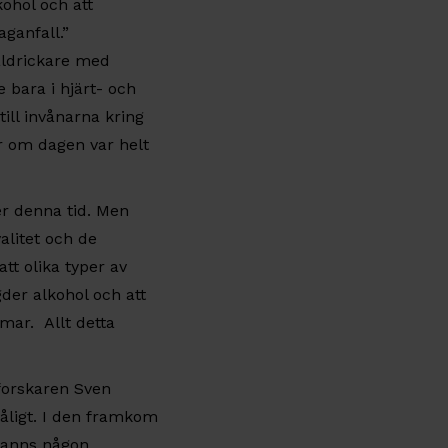
kohol och att
ganfall.”
aldrickare med
 bara i hjärt- och
ill invånarna kring
ar om dagen var helt
er denna tid. Men
alitet och de
tt olika typer av
der alkohol och att
mar. Allt detta
-forskaren Sven
åligt. I den framkom
 fanns någon