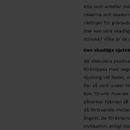
Alla som arbetar me
riskerna och skadorn
riktlinjer för gränsv
inte kan vara skadli
minska? Vilka är de p
Den skadliga njutn
Att diskutera positi
förknippas med nega
njutning vid fester,
har så varit under hi
bok "Drunk: how we s
påverkar hjärnan så a
då förtroende mellan
ångest. De fördelarn
civilisation, enligt 