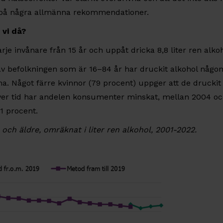
 på några allmänna rekommendationer.
 vi då?
rje invånare från 15 år och uppåt dricka 8,8 liter ren alkoh
av befolkningen som är 16–84 år har druckit alkohol någo
. Något färre kvinnor (79 procent) uppger att de druckit
ver tid har andelen konsumenter minskat, mellan 2004 o
81 procent.
 och äldre, omräknat i liter ren alkohol, 2001-2022.