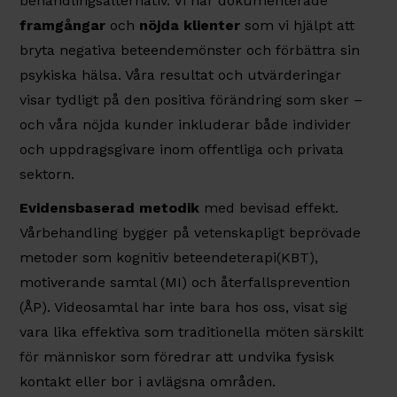
behandlingsalternativ. Vi har dokumenterade
framgångar
och
nöjda klienter
som vi hjälpt att
bryta negativa beteendemönster och förbättra sin
psykiska hälsa. Våra resultat och utvärderingar
visar tydligt på den positiva förändring som sker –
och våra nöjda kunder inkluderar både individer
och uppdragsgivare inom offentliga och privata
sektorn.
Evidensbaserad metodik
med bevisad effekt.
Vårbehandling bygger på vetenskapligt beprövade
metoder som kognitiv beteendeterapi(KBT),
motiverande samtal (MI) och återfallsprevention
(ÅP). Videosamtal har inte bara hos oss, visat sig
vara lika effektiva som traditionella möten särskilt
för människor som föredrar att undvika fysisk
kontakt eller bor i avlägsna områden.