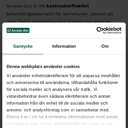
Access duo är ett
kostnadseffektivt
behandlingsalternativ för kommuner. Genom att
välja digital behandling kan kommuner erbjuda
flerindivider stöd utan att öka budgeten för fysiska
resor eller mötesutrymmen. Vår
patientsäkra
plattform möjliggör också kontinuerlig uppföljning
Samtycke
Information
Om
och rapportering, vilket sparar tid för era
medarbetare. Detta gäller givetvis även för
Denna webbplats använder cookies
företagskunder och privatklienter. Vi skräddarsyr
Vi använder enhetsidentifierare för att anpassa innehållet
varje behandlingsplan efter individens behov och
och annonserna till användarna, tillhandahålla funktioner
specifika situation. Vår digitala lösning ger oss
för sociala medier och analysera vår trafik. Vi
möjlighet att anpassa insatserna snabbt utifrån
vidarebefordrar även sådana identifierare och annan
förändrade behov och omedelbart sätta in resurser
information från din enhet till de sociala medier och
för att förebygga eller förhindra återfall.
annons- och analysföretag som vi samarbetar med.
Dessa kan i sin tur kombinera informationen med annan
Sist men inte minst vill vi lyfta fram våra duktiga
information som du har tillhandahållit eller som de har