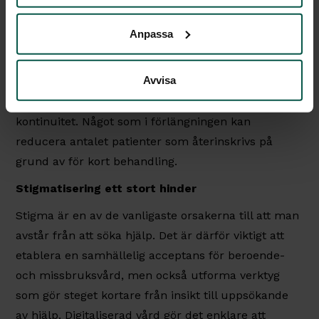
inom ett år. Genom att erbjuda kvalitativ vård till ett
bättre pris, sänks kostnaderna för en längre
Anpassa
behandling. Likt flexibiliteten är
kostnadseffektiviteten en möjliggörare som
Avvisa
underlättar för att säkerställa en behandling som
motsvarar patienters behov gällande längd och
kontinuitet. Något som i förlängningen kan
reducera antalet patienter som återinskrivs på
grund av för kort behandling.
Stigmatisering ett stort hinder
Stigma är en av de vanligaste orsakerna till att man
avstår från att söka hjälp. Det är därför viktigt att
etablera en samhällelig acceptans för beroende-
och missbruksvård, men också utforma verktyg
som gör steget kortare från insikt till uppsökande
av hjälp. Digitaliserad vård gör det enklare att