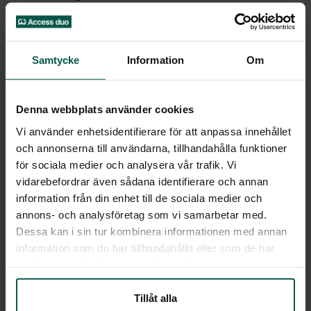
vårdköer. Patienter med samsjuklighet kan enklare
koordineras och få rätt hjälp vid rätt tillfälle i stället
för att hamna i en omständlig situation som leder
Samtycke
Information
Om
till en längre, mer kostsam och riskfylld process.
Genom att få tillgång till vård i ett tidigare stadie,
Denna webbplats använder cookies
motverkar man utvecklingen av vidare depression
och ett sämre mående. Digital behandling kan både
Vi använder enhetsidentifierare för att anpassa innehållet
och annonserna till användarna, tillhandahålla funktioner
användas innan man skrivs in på en platsspecifik
för sociala medier och analysera vår trafik. Vi
behandling eller efter avslutad vistelse på HVB-
vidarebefordrar även sådana identifierare och annan
hem. En digital behandling kan både stå för sig själv
information från din enhet till de sociala medier och
och komplettera eller förlänga en fysisk placering.
annons- och analysföretag som vi samarbetar med.
Dessa kan i sin tur kombinera informationen med annan
Dygnskostnaden för digital behandling är endast en
information som du har tillhandahållit eller som de har
tredjedel av vad det kostar för heldygnsvård på ett
samlat in när du har använt deras tjänster.
HVB-hem. Enligt Socialstyrelsen återinskrivs 45% av
alla narkotikarelaterade diagnoser i heldygnsvård
Tillåt alla