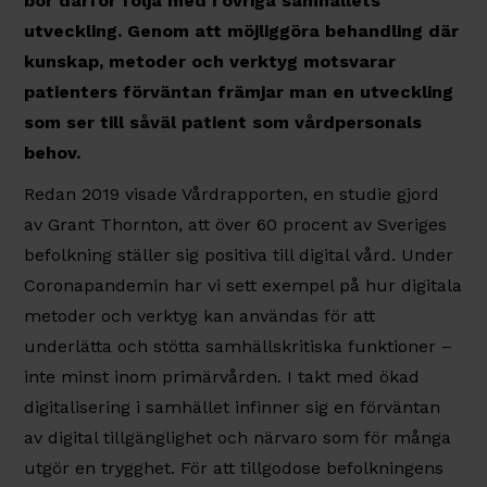
bör därför följa med i övriga samhällets
utveckling. Genom att möjliggöra behandling där
kunskap, metoder och verktyg motsvarar
patienters förväntan främjar man en utveckling
som ser till såväl patient som vårdpersonals
behov.
Redan 2019 visade Vårdrapporten, en studie gjord
av Grant Thornton, att över 60 procent av Sveriges
befolkning ställer sig positiva till digital vård. Under
Coronapandemin har vi sett exempel på hur digitala
metoder och verktyg kan användas för att
underlätta och stötta samhällskritiska funktioner –
inte minst inom primärvården. I takt med ökad
digitalisering i samhället infinner sig en förväntan
av digital tillgänglighet och närvaro som för många
utgör en trygghet. För att tillgodose befolkningens