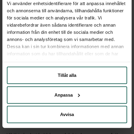
egna beteendemönster, arbeta med känslor som
Vi använder enhetsidentifierare för att anpassa innehållet
och annonserna till användarna, tillhandahålla funktioner
skuld och otillräcklighet samt etablera
för sociala medier och analysera vår trafik. Vi
hälsosamma vanor genom att börja ta hand om sig
vidarebefordrar även sådana identifierare och annan
själv igen. Läs vidare nedan om betydelsefulla
information från din enhet till de sociala medier och
inslag i behandlingen.
annons- och analysföretag som vi samarbetar med.
Dessa kan i sin tur kombinera informationen med annan
Mer om medberoende
information som du har tillhandahållit eller som de har
samlat in när du har använt deras tjänster.
Forskning från Centralförbundet för alkohol- och
narkotikaupplysning visar att personer som har
Tillåt alla
någon nära med narkotikaproblem rapporterar
betydligt sämre: psykisk hälsa, fysisk hälsa och
Anpassa
allmän livskvalitet. I de mest belastade grupperna
uppgav ungefär varannan person fysisk ohälsa,
Avvisa
jämfört med ungefär en fjärdedel i övriga
befolkningen.