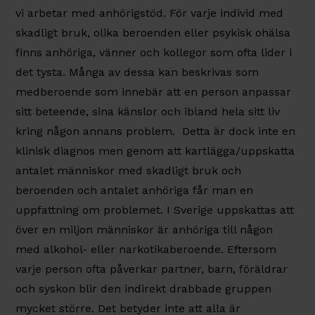
vi arbetar med anhörigstöd. För varje individ med
skadligt bruk, olika beroenden eller psykisk ohälsa
finns anhöriga, vänner och kollegor som ofta lider i
det tysta. Många av dessa kan beskrivas som
medberoende som innebär att en person anpassar
sitt beteende, sina känslor och ibland hela sitt liv
kring någon annans problem. Detta är dock inte en
klinisk diagnos men genom att kartlägga/uppskatta
antalet människor med skadligt bruk och
beroenden och antalet anhöriga får man en
uppfattning om problemet. I Sverige uppskattas att
över en miljon människor är anhöriga till någon
med alkohol- eller narkotikaberoende. Eftersom
varje person ofta påverkar partner, barn, föräldrar
och syskon blir den indirekt drabbade gruppen
mycket större. Det betyder inte att alla är