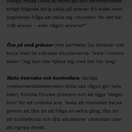
Viktiga inslag i stöd av anhöriga kan sammanfattas
enligt följande Börja skilja på ansvar: En enkel men
avgörande fråga att ställa sig i stunden: “Är det här
mitt ansvar – eller någon annans?”
Öva på små gränser
(inte perfekta) Du behöver inte
börja med de svåraste situationerna. Testa i mindre
saker: "Jag kan inte hjälpa dig med det här idag.”
Sluta övervaka och kontrollera
. Vanliga
medberoendebeteenden: Kolla vad någon gör hela
tiden, försöka förutse problem och att ligga "steget
före” för att undvika kris. Testa att medvetet backa
genom att låta bli att fråga en extra gång, låta bli
att dubbelkolla och låta situationer utvecklas utan
att ingripa direkt.