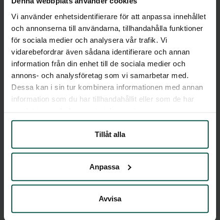
Denna webbplats använder cookies
Vi använder enhetsidentifierare för att anpassa innehållet
Syfte?
och annonserna till användarna, tillhandahålla funktioner
för sociala medier och analysera vår trafik. Vi
Att skapa transparens, öka tryggheten och
vidarebefordrar även sådana identifierare och annan
fungera som ett aktivt stöd i behandling och
information från din enhet till de sociala medier och
annons- och analysföretag som vi samarbetar med.
rehabilitering — med möjlighet till tidiga
Dessa kan i sin tur kombinera informationen med annan
insatser när behov uppstår.
information som du har tillhandahållit eller som de har
samlat in när du har använt deras tjänster.
Tillåt alla
Anpassa
Vill du veta mer?
Avvisa
Vi svarar alltid inom 24h och genom att