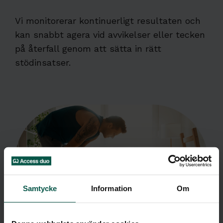
Vi monitorerar kontinuerligt resultaten och
kan snabbt agera vid avvikelser eller tecken
på återfall genom att sätta in rätt
stödinsatser.
Samtycke
Information
Om