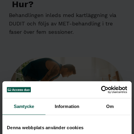
Hur?
Behandlingen inleds med kartläggning via
DUDIT och följs av MET-behandling i tre
faser över fem sessioner.
Samtycke
Information
Om
Denna webbplats använder cookies