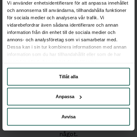
Vi använder enhetsidentifierare för att anpassa innehållet
och annonserna till användarna, tillhandahålla funktioner
Syfte?
för sociala medier och analysera vår trafik. Vi
Att stödja individen i att förändra sitt
vidarebefordrar även sådana identifierare och annan
information från din enhet till de sociala medier och
beteende, minska användning och skapa
annons- och analysföretag som vi samarbetar med.
hållbara strategier för ett drogfritt liv.
Dessa kan i sin tur kombinera informationen med annan
information som du har tillhandahållit eller som de har
samlat in när du har använt deras tjänster.
Tillåt alla
Vill du veta mer?
Anpassa
Vi svarar alltid inom 24h och genom att
Avvisa
kontakta oss binder du dig inte till
något.